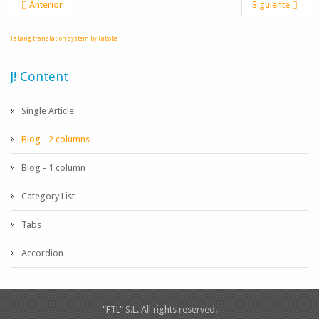
Anterior
Siguiente
FaLang translation system by Faboba
J! Content
Single Article
Blog - 2 columns
Blog - 1 column
Category List
Tabs
Accordion
"FTL" S.L. All rights reserved.