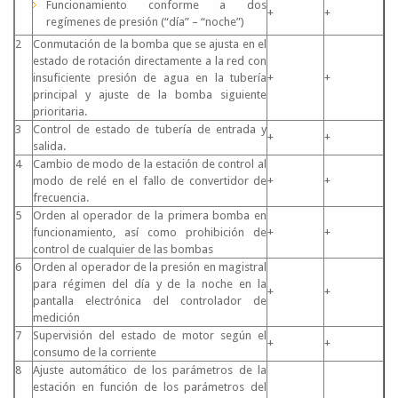
Funcionamiento conforme a dos
+
+
regímenes de presión (“día” – “noche”)
2
Conmutación de la bomba que se ajusta en el
estado de rotación directamente a la red con
insuficiente presión de agua en la tubería
+
+
principal y ajuste de la bomba siguiente
prioritaria.
3
Control de estado de tubería de entrada y
+
+
salida.
4
Cambio de modo de la estación de control al
modo de relé en el fallo de convertidor de
+
+
frecuencia.
5
Orden al operador de la primera bomba en
funcionamiento, así como prohibición de
+
+
control de cualquier de las bombas
6
Orden al operador de la presión en magistral
para régimen del día y de la noche en la
+
+
pantalla electrónica del controlador de
medición
7
Supervisión del estado de motor según el
+
+
consumo de la corriente
8
Ajuste automático de los parámetros de la
estación en función de los parámetros del